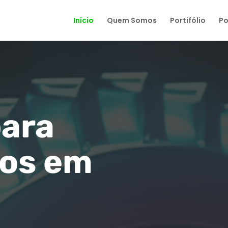
Início
Quem Somos
Portifólio
Po
para
os em