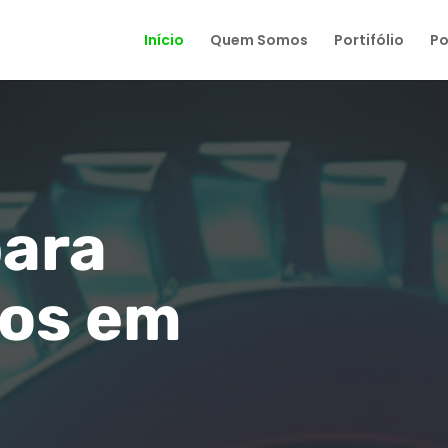
Início
Quem Somos
Portifólio
Po
para
os em