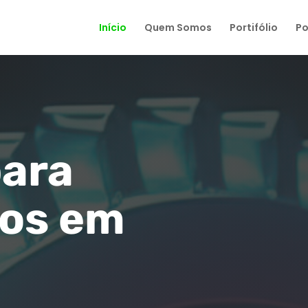
Início
Quem Somos
Portifólio
Po
para
os em